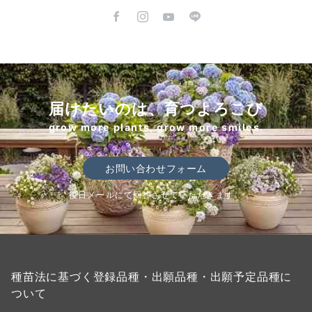
届けたいのは、育つよろこび
grow more plants, grow more smiles.
お問い合わせフォーム
後日メールにて回答させていただきます。
種苗法に基づく登録品種・出願品種・出願予定品種に
ついて