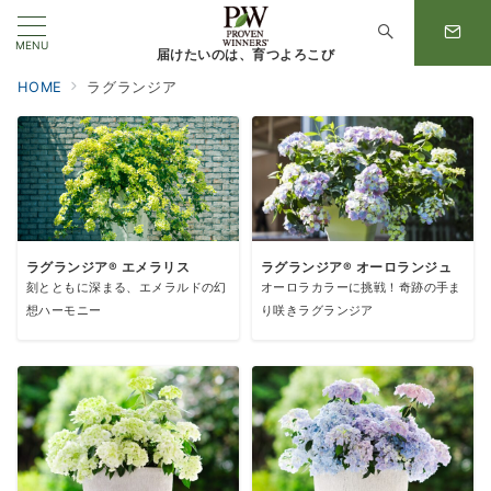
MENU
届けたいのは、育つよろこび
HOME
ラグランジア
ラグランジア® エメラリス
ラグランジア® オーロランジュ
刻とともに深まる、エメラルドの幻
オーロラカラーに挑戦！奇跡の手ま
想ハーモニー
り咲きラグランジア