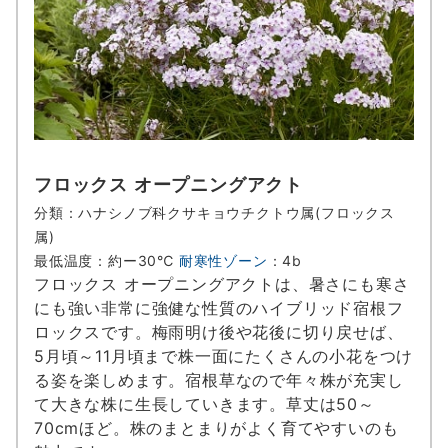
フロックス オープニングアクト
分類：ハナシノブ科クサキョウチクトウ属(フロックス
属)
最低温度：約ー30℃
耐寒性ゾーン
：4b
フロックス オープニングアクトは、暑さにも寒さ
にも強い非常に強健な性質のハイブリッド宿根フ
ロックスです。梅雨明け後や花後に切り戻せば、
5月頃～11月頃まで株一面にたくさんの小花をつけ
る姿を楽しめます。宿根草なので年々株が充実し
て大きな株に生長していきます。草丈は50～
70cmほど。株のまとまりがよく育てやすいのも