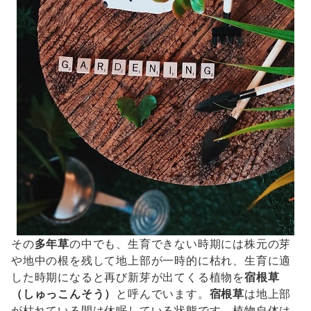
その
多年草
の中でも、生育できない時期には株元の芽
や地中の根を残して地上部が一時的に枯れ、生育に適
した時期になると再び新芽が出てくる植物を
宿根草
（しゅっこんそう）
と呼んでいます。
宿根草
は地上部
が枯れている間は休眠している状態です。植物自体は