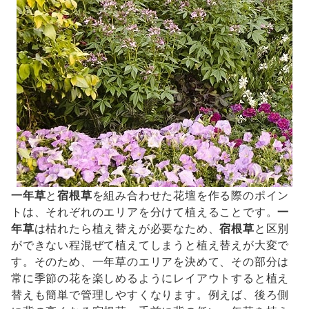
一年草
と
宿根草
を組み合わせた花壇を作る際のポイン
トは、それぞれのエリアを分けて植えることです。
一
年草
は枯れたら植え替えが必要なため、
宿根草
と区別
ができない程混ぜて植えてしまうと植え替えが大変で
す。そのため、一年草のエリアを決めて、その部分は
常に季節の花を楽しめるようにレイアウトすると植え
替えも簡単で管理しやすくなります。例えば、後ろ側