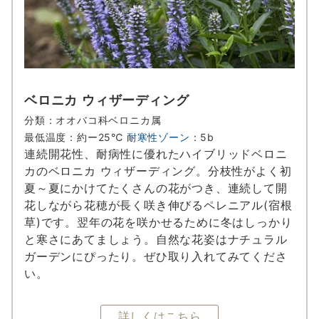
ベロニカ ウィザーディング
分類：オオバコ科ベロニカ属
最低温度：約ー25℃
耐寒性ゾーン
：5b
連続開花性、耐病性に優れたハイブリッドベロニ
カのベロニカ ウィザーディング。分枝性がよく初
夏～夏にかけてたくさんの花がつき、連続して開
花しながら花穂が長く咲き伸びるペレニアル(宿根
草)です。翌年の花を咲かせるために冬はしっかり
と寒さにあてましょう。自然な花姿はナチュラル
ガーデンにぴったり。ぜひ取り入れてみてくださ
い。
詳しくはこちら