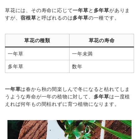
草花には、その寿命に応じて
一年草
と
多年草
がありま
すが、
宿根草
と呼ばれるのは
多年草
の一種です。
草花の種類
草花の寿命
一年草
一年未満
多年草
数年
一年草
は春から秋の間楽しんで冬になると枯れてしま
うような寿命が一年の植物に対して、
多年草
は一度植
えれば何年もの間枯れずに育つ植物になります。