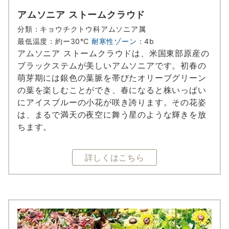
アムソニア ストームクラウド
分類：キョウチクトウ科アムソニア属
最低温度：約ー30℃
耐寒性ゾーン
：4b
アムソニア ストームクラウドは、米国東部原産の
ブラックステムが美しいアムソニアです。初春の
萌芽期には銀色の葉脈を帯びたオリーブグリーン
の葉を楽しむことができ、春になると株いっぱい
にアイスブルーの小花が咲き誇ります。その花姿
は、まるで満天の夜空に舞う星のような輝きを放
ちます。
詳しくはこちら