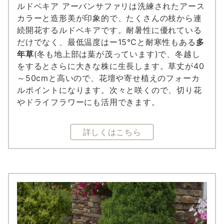
ルドベキア アーバンサファリは洗練されたアース
カラーと造形美が印象的で、たくさんの枝から連
続開花するルドベキアです。耐暑性に優れている
だけでなく、最低温度はー15℃と耐寒性もある
多
年草
(冬も地上部は葉が茂っています)で、冬越し
をするとさらに大きな株に生長します。草丈が40
～50cmと高いので、花壇や寄せ植えのフォーカ
ルポイントになります。次々と咲くので、切り花
やドライフラワーにも活用できます。
詳しくはこちら