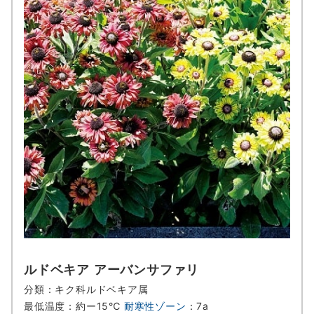
ルドベキア アーバンサファリ
分類：キク科ルドベキア属
最低温度：約ー15℃
耐寒性ゾーン
：7a