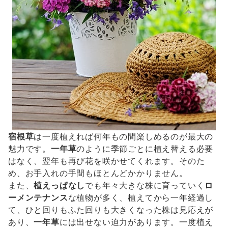
宿根草
は一度植えれば何年もの間楽しめるのが最大の
魅力です。
一年草
のように季節ごとに植え替える必要
はなく、翌年も再び花を咲かせてくれます。そのた
め、お手入れの手間もほとんどかかりません。
また、
植えっぱなし
でも年々大きな株に育っていく
ロ
ーメンテナンス
な植物が多く、植えてから一年経過し
て、ひと回りもふた回りも大きくなった株は見応えが
あり、
一年草
には出せない迫力があります。一度植え