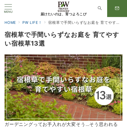
MENU
届けたいのは、育つよろこび
HOME
PW LIFE！
宿根草で手間いらずなお庭を 育てやすい宿根草13選
宿根草で手間いらずなお庭を 育てやす
い宿根草13選
ガーデニングってお手入れが大変そう…そう思われる