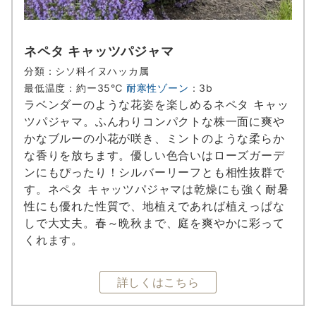
ネペタ キャッツパジャマ
分類：シソ科イヌハッカ属
最低温度：約ー35℃
耐寒性ゾーン
：3b
ラベンダーのような花姿を楽しめるネペタ キャッ
ツパジャマ。ふんわりコンパクトな株一面に爽や
かなブルーの小花が咲き、ミントのような柔らか
な香りを放ちます。優しい色合いはローズガーデ
ンにもぴったり！シルバーリーフとも相性抜群で
す。ネペタ キャッツパジャマは乾燥にも強く耐暑
性にも優れた性質で、地植えであれば植えっぱな
しで大丈夫。春～晩秋まで、庭を爽やかに彩って
くれます。
詳しくはこちら