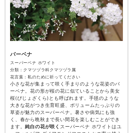
バーベナ
スーパーベナ ホワイト
分類：クマツヅラ科クマツヅラ属
花言葉：私のために祈ってください
小さな花が集まって咲く手まりのような花姿のバ
ーベナ。花の形が桜の花に似ていることから美女
桜(びじょざくら)とも呼ばれます。手毬のような
大きな花がつき生育旺盛、ボリュームたっぷりの
草姿が魅力のスーパーベナ。暑さや病気にも強
く、春から晩秋まで長い間花を楽しむことができ
ます。
純白の花が咲く
スーパーベナ ホワイトはユ