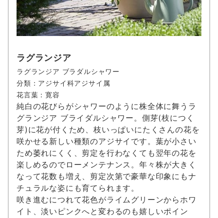
ラグランジア
ラグランジア ブラダルシャワー
分類：アジサイ科アジサイ属
花言葉：寛容
純白の花びらがシャワーのように株全体に舞うラ
グランジア ブライダルシャワー。側芽(枝につく
芽)に花が付くため、枝いっぱいにたくさんの花を
咲かせる新しい種類のアジサイです。葉が小さい
ため萎れにくく、剪定を行わなくても翌年の花を
楽しめるのでローメンテナンス。年々株が大きく
なって花数も増え、剪定次第で豪華な印象にもナ
チュラルな姿にも育てられます。
咲き進むにつれて花色がライムグリーンからホワ
イト、淡いピンクへと変わるのも嬉しいポイン