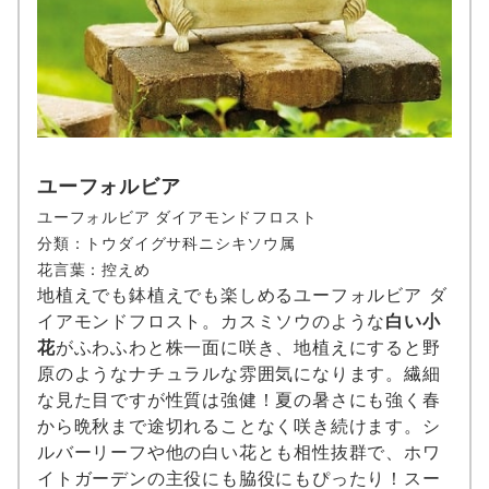
ユーフォルビア
ユーフォルビア ダイアモンドフロスト
分類：トウダイグサ科ニシキソウ属
花言葉：控えめ
地植えでも鉢植えでも楽しめるユーフォルビア ダ
イアモンドフロスト。カスミソウのような
白い小
花
がふわふわと株一面に咲き、地植えにすると野
原のようなナチュラルな雰囲気になります。繊細
な見た目ですが性質は強健！夏の暑さにも強く春
から晩秋まで途切れることなく咲き続けます。シ
ルバーリーフや他の白い花とも相性抜群で、ホワ
イトガーデンの主役にも脇役にもぴったり！スー