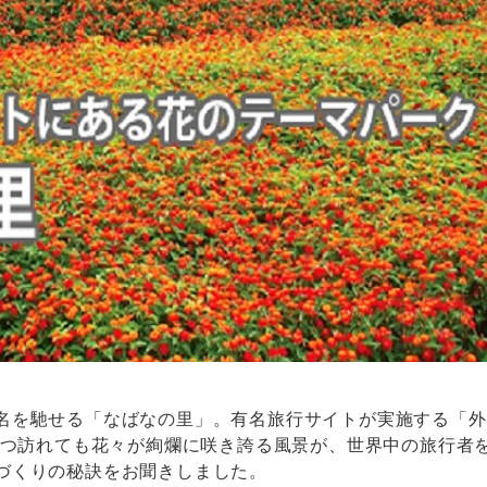
名を馳せる「なばなの里」。有名旅行サイトが実施する「外
。いつ訪れても花々が絢爛に咲き誇る風景が、世界中の旅行者
づくりの秘訣をお聞きしました。