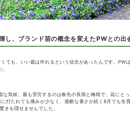
揮し、ブランド苗の概念を変えたPWとの出
なくても、いい庭は作れるという信念があったんです。PW
た。
湿な気候。最も苦労するのは春先の長雨と梅雨で、花にとっ
雨に打たれても痛みが少なく、過酷な暑さが続く8月でも生
も驚きを隠せませんでした。