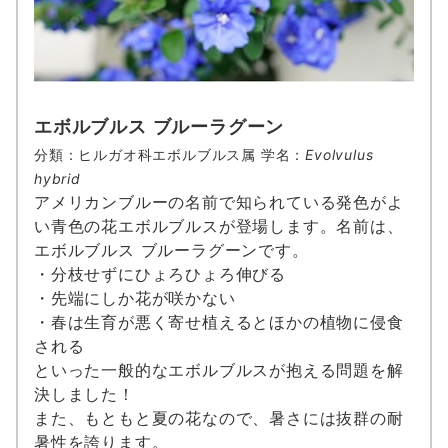
エボルブルス ブルーラグーン
分類：ヒルガオ科エボルブルス属 学名：
Evolvulus
hybrid
アメリカンブルーの名前で知られている発色がよ
い青色の花エボルブルスが登場します。名前は、
エボルブルス ブルーラグーンです。
・分枝せずにひょろひょろ伸びる
・先端にしか花が咲かない
・春は生育が悪く寄せ植えるとほかの植物に侵食
される
といった一般的なエボルブルスが抱える問題を解
決しました！
また、もともと夏の花なので、暑さには抜群の耐
暑性を誇ります。