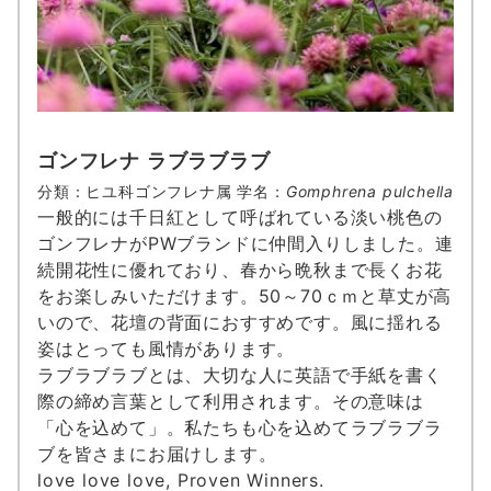
ゴンフレナ ラブラブラブ
分類：ヒユ科ゴンフレナ属 学名：
Gomphrena pulchella
一般的には千日紅として呼ばれている淡い桃色の
ゴンフレナがPWブランドに仲間入りしました。連
続開花性に優れており、春から晩秋まで長くお花
をお楽しみいただけます。50～70ｃｍと草丈が高
いので、花壇の背面におすすめです。風に揺れる
姿はとっても風情があります。
ラブラブラブとは、大切な人に英語で手紙を書く
際の締め言葉として利用されます。その意味は
「心を込めて」。私たちも心を込めてラブラブラ
ブを皆さまにお届けします。
love love love, Proven Winners.