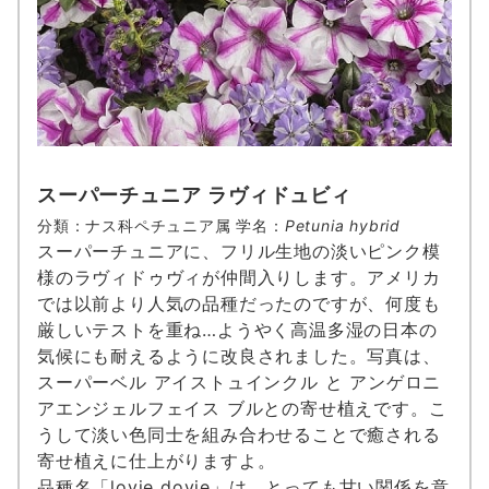
スーパーチュニア ラヴィドュビ
ィ
分類：ナス科ペチュニア属 学名：
Petunia hybrid
スーパーチュニアに、フリル生地の淡いピンク模
様のラヴィドゥヴィが仲間入りします。アメリカ
では以前より人気の品種だったのですが、何度も
厳しいテストを重ね…ようやく高温多湿の日本の
気候にも耐えるように改良されました。写真は、
スーパーベル アイストュインクル と アンゲロニ
アエンジェルフェイス ブルとの寄せ植えです。こ
うして淡い色同士を組み合わせることで癒される
寄せ植えに仕上がりますよ。
品種名「lovie dovie」は、とっても甘い関係を意