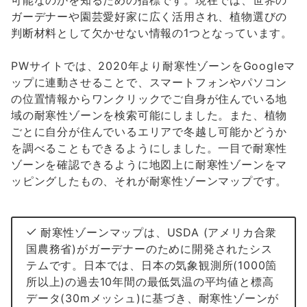
可能なのかを知るための指標です。現在では、世界の
ガーデナーや園芸愛好家に広く活用され、植物選びの
判断材料として欠かせない情報の1つとなっています。
PWサイトでは、2020年より耐寒性ゾーンをGoogleマ
ップに連動させることで、スマートフォンやパソコン
の位置情報からワンクリックでご自身が住んでいる地
域の耐寒性ゾーンを検索可能にしました。また、植物
ごとに自分が住んでいるエリアで冬越し可能かどうか
を調べることもできるようにしました。一目で耐寒性
ゾーンを確認できるように地図上に耐寒性ゾーンをマ
ッピングしたもの、それが耐寒性ゾーンマップです。
耐寒性ゾーンマップは、USDA (アメリカ合衆
国農務省)がガーデナーのために開発されたシス
テムです。日本では、日本の気象観測所(1000箇
所以上)の過去10年間の最低気温の平均値と標高
データ(30mメッシュ)に基づき、耐寒性ゾーンが