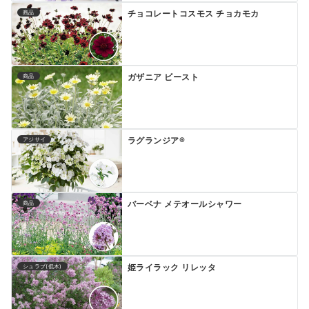
チョコレートコスモス チョカモカ
商品
ガザニア ビースト
商品
ラグランジア®
アジサイ
バーベナ メテオールシャワー
商品
姫ライラック リレッタ
シュラブ(低木)