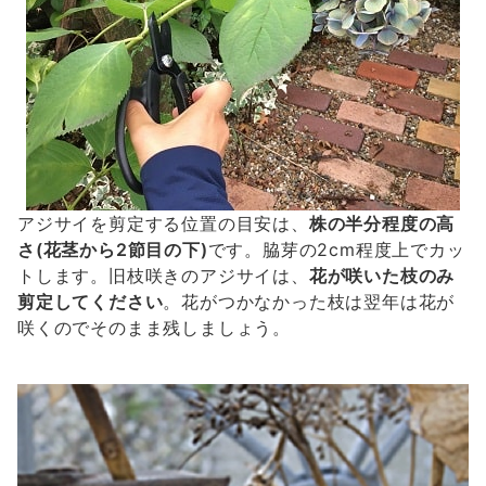
アジサイを剪定する位置の目安は、
株の半分程度の高
さ(花茎から2節目の下)
です。脇芽の2cm程度上でカッ
トします。旧枝咲きのアジサイは、
花が咲いた枝のみ
剪定してください
。花がつかなかった枝は翌年は花が
咲くのでそのまま残しましょう。