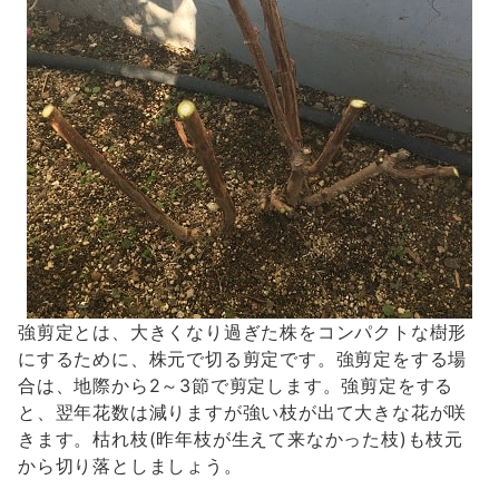
強剪定とは、大きくなり過ぎた株をコンパクトな樹形
にするために、株元で切る剪定です。強剪定をする場
合は、地際から2～3節で剪定します。強剪定をする
と、翌年花数は減りますが強い枝が出て大きな花が咲
きます。枯れ枝(昨年枝が生えて来なかった枝)も枝元
から切り落としましょう。