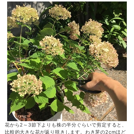
花から2～3節下よりも株の半分ぐらいで剪定すると、
比較的大きな花が返り咲きします。わき芽の2cmほど