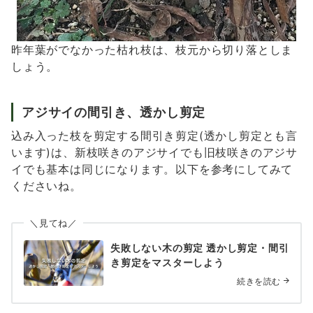
昨年葉がでなかった枯れ枝は、枝元から切り落としま
しょう。
アジサイの間引き、透かし剪定
込み入った枝を剪定する間引き剪定(透かし剪定とも言
います)は、新枝咲きのアジサイでも旧枝咲きのアジサ
イでも基本は同じになります。以下を参考にしてみて
くださいね。
＼見てね／
失敗しない木の剪定 透かし剪定・間引
き剪定をマスターしよう
続きを読む