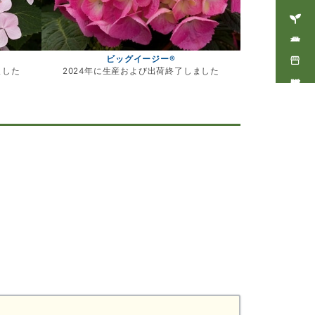
商品情報
ビッグイージー®
ました
2024年に生産および出荷終了しました
販売店情報