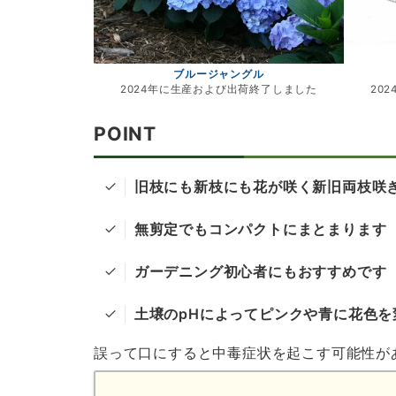
ブルージャングル
2024年に生産および出荷終了しました
20
POINT
旧枝にも新枝にも花が咲く新旧両枝咲
無剪定でもコンパクトにまとまります
ガーデニング初心者にもおすすめです
土壌のpHによってピンクや青に花色を
誤って口にすると中毒症状を起こす可能性が