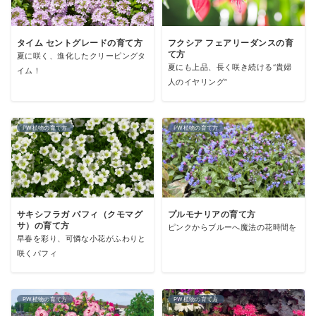
タイム セントグレードの育て方
フクシア フェアリーダンスの育
て方
夏に咲く、進化したクリーピングタ
夏にも上品、長く咲き続ける“貴婦
イム！
人のイヤリング”
PW植物の育て方
PW植物の育て方
サキシフラガ パフィ（クモマグ
プルモナリアの育て方
サ）の育て方
ピンクからブルーへ魔法の花時間を
早春を彩り、可憐な小花がふわりと
咲くパフィ
PW植物の育て方
PW植物の育て方