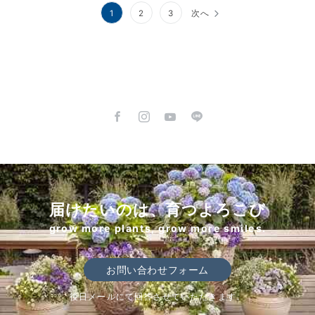
投
1
2
3
次へ
稿
の
ペ
ー
ジ
送
り
届けたいのは、育つよろこび
grow more plants, grow more smiles.
お問い合わせフォーム
後日メールにて回答させていただきます。