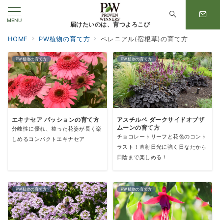
MENU
届けたいのは、育つよろこび
HOME
PW植物の育て方
ペレニアル(宿根草)の育て方
PW植物の育て方
PW植物の育て方
エキナセア パッションの育て方
アスチルベ ダークサイドオブザ
ムーンの育て方
分岐性に優れ、整った花姿が長く楽
チョコレートリーフと花色のコント
しめるコンパクトエキナセア
ラスト！直射日光に強く日なたから
日陰まで楽しめる！
PW植物の育て方
PW植物の育て方