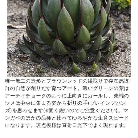
唯一無二の造形とブラウンレッドの縁取りで存在感抜
群の自然が創りだす
育つアート
。濃いグリーンの葉は
アーティチョークのように上向きにカールし、先端の
ツメは中央に集まる姿から
祈りの手
(プレイングハン
ズ)を思わせます(※固く鋭いのでご注意ください)。マ
ンガベのほかの品種と比べてゆるやかな生育スピード
になります。斑点模様は直射日光下でよく現れます。