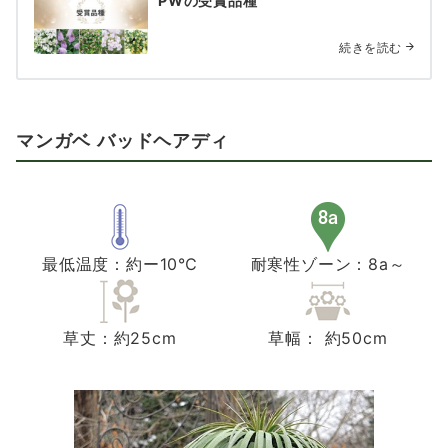
PWの受賞品種
続きを読む
マンガベ バッドヘアディ
最低温度：約ー10℃
耐寒性ゾーン：8a～
草丈：約25cm
草幅： 約50cm