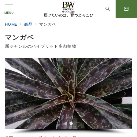
MENU
届けたいのは、育つよろこび
HOME
商品
マンガベ
マンガベ
新ジャンルのハイブリッド多肉植物