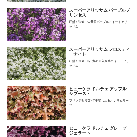
スーパーアリッサム パープルプ
リンセス
旺盛！強健！栄養系パープルスイートアリ
ッサム！
スーパーアリッサム フロスティ
ーナイト
旺盛！強健！緑×黄の斑入り葉スイートアリ
ッサム！
ヒューケラ ドルチェ アップル
シブースト
フリンジ照り葉♪年中楽しめるハンサムリー
フ
ヒューケラ ドルチェ グレープ
ジェラート