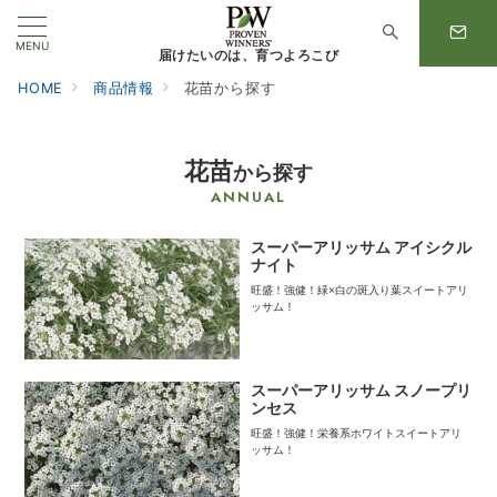
MENU
届けたいのは、育つよろこび
HOME
商品情報
花苗から探す
花苗
から探す
ANNUAL
スーパーアリッサム アイシクル
ナイト
旺盛！強健！緑×白の斑入り葉スイートアリ
ッサム！
スーパーアリッサム スノープリ
ンセス
旺盛！強健！栄養系ホワイトスイートアリ
ッサム！