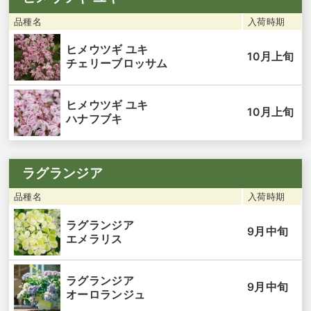
品種名
入荷時期
ヒメウツギ ユキ
10月上旬
チェリーブロッサム
ヒメウツギ ユキ
10月上旬
ハナフブキ
ラグランジア
品種名
入荷時期
ラグランジア
9月中旬
エメラリス
ラグランジア
9月中旬
オーロランジュ