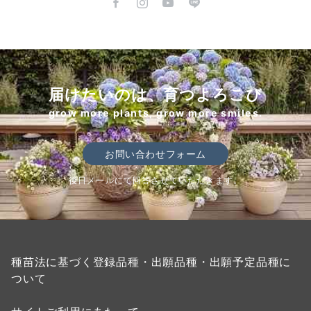
届けたいのは、育つよろこび
grow more plants, grow more smiles.
お問い合わせフォーム
後日メールにて回答させていただきます。
種苗法に基づく登録品種・出願品種・出願予定品種に
ついて