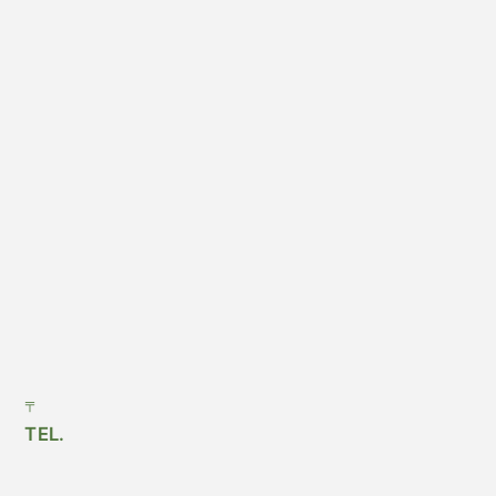
〒
TEL.