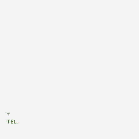
〒
TEL.