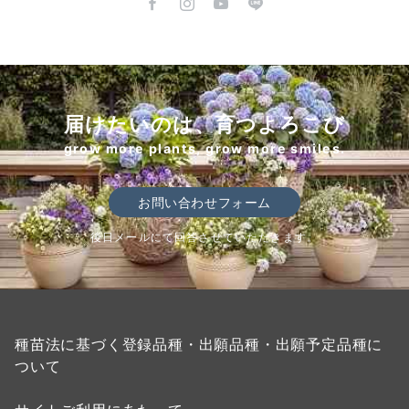
届けたいのは、育つよろこび
grow more plants, grow more smiles.
お問い合わせフォーム
後日メールにて回答させていただきます。
種苗法に基づく登録品種・出願品種・出願予定品種に
ついて