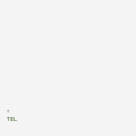
〒
TEL.