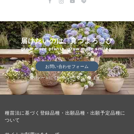
届けたいのは、育つよろこび
grow more plants, grow more smiles.
お問い合わせフォーム
後日メールにて回答させていただきます。
種苗法に基づく登録品種・出願品種・出願予定品種に
ついて