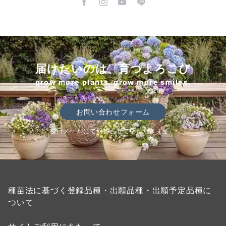
届けたいのは、育つよろこび
grow more plants, grow more smiles.
お問い合わせフォーム
後日メールにて回答させていただきます。
種苗法に基づく登録品種・出願品種・出願予定品種に
ついて