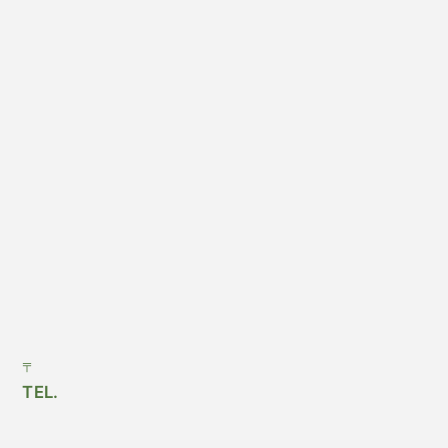
〒
TEL.