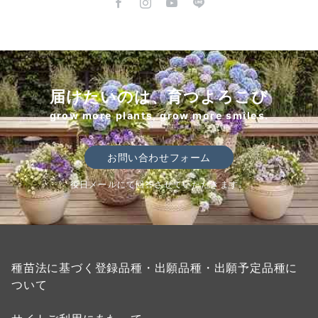
届けたいのは、育つよろこび
grow more plants, grow more smiles.
お問い合わせフォーム
後日メールにて回答させていただきます。
種苗法に基づく登録品種・出願品種・出願予定品種に
ついて