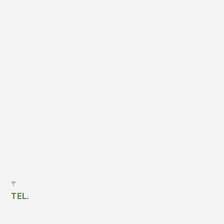
〒
TEL.