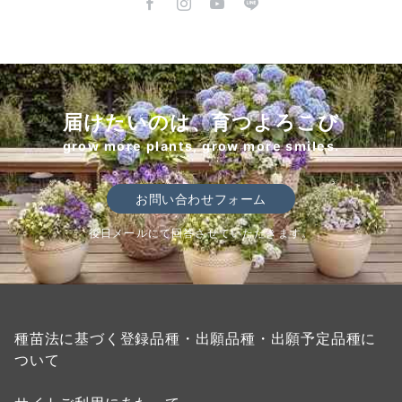
届けたいのは、育つよろこび
grow more plants, grow more smiles.
お問い合わせフォーム
後日メールにて回答させていただきます。
種苗法に基づく登録品種・出願品種・出願予定品種に
ついて