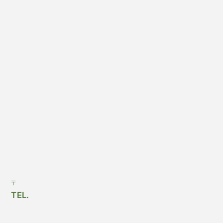
〒
TEL.