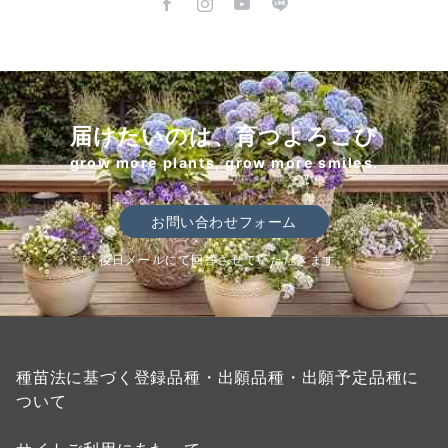
届けたいのは、育つよろこび
grow more plants, grow more smiles.
お問い合わせフォーム
後日メールにて回答させていただきます。
種苗法に基づく登録品種・出願品種・出願予定品種に
ついて