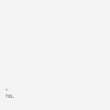
〒
TEL.