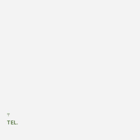
〒
TEL.