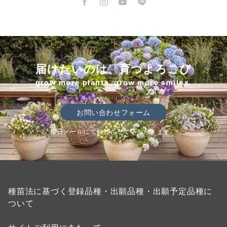
届けたいのは、育つよろこび
grow more plants, grow more smiles.
お問い合わせフォーム
後日メールにて回答させていただきます。
種苗法に基づく登録品種・出願品種・出願予定品種に
ついて