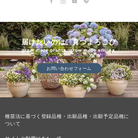
届けたいのは、育つよろこび
grow more plants, grow more smiles.
お問い合わせフォーム
後日メールにて回答させていただきます。
種苗法に基づく登録品種・出願品種・出願予定品種に
ついて