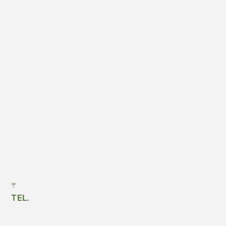
〒
TEL.