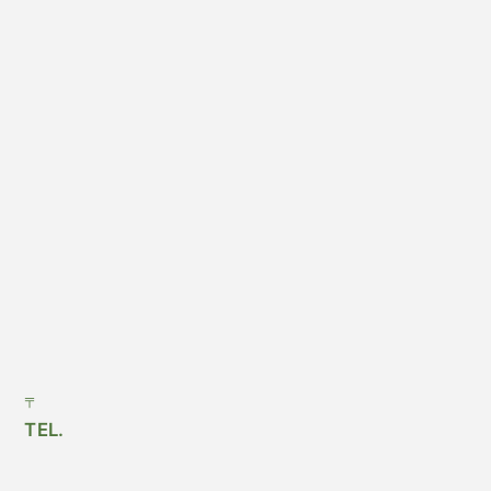
〒
TEL.