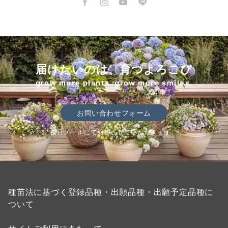
届けたいのは、育つよろこび
grow more plants, grow more smiles.
お問い合わせフォーム
後日メールにて回答させていただきます。
種苗法に基づく登録品種・出願品種・出願予定品種に
ついて