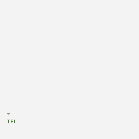
〒
TEL.