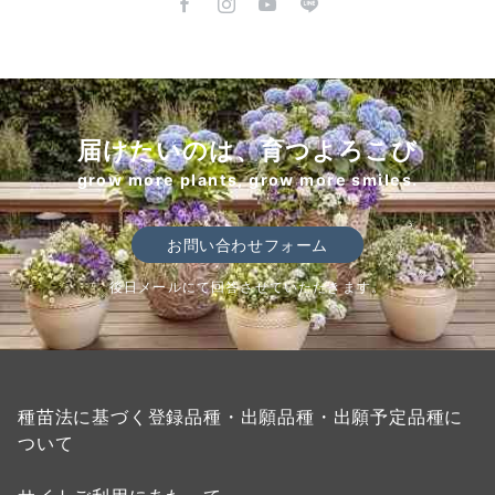
届けたいのは、育つよろこび
grow more plants, grow more smiles.
お問い合わせフォーム
後日メールにて回答させていただきます。
種苗法に基づく登録品種・出願品種・出願予定品種に
ついて