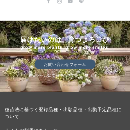
届けたいのは、育つよろこび
grow more plants, grow more smiles.
お問い合わせフォーム
後日メールにて回答させていただきます。
種苗法に基づく登録品種・出願品種・出願予定品種に
ついて