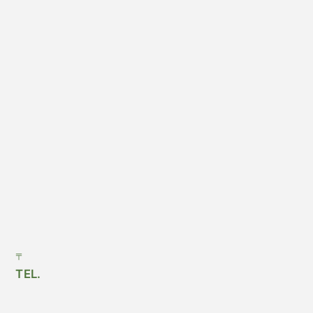
〒
TEL.