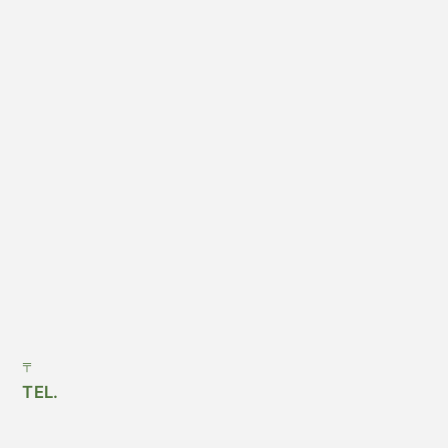
〒
TEL.