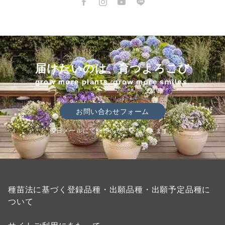
届けたいのは、育つよろこび
grow more plants, grow more smiles.
お問い合わせフォーム
後日メールにて回答させていただきます。
種苗法に基づく登録品種・出願品種・出願予定品種に
ついて