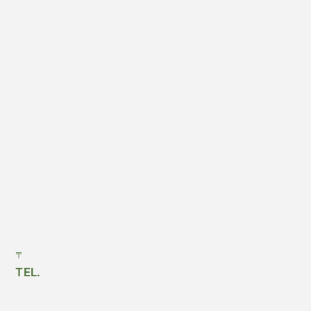
〒
TEL.