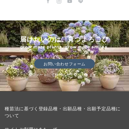
届けたいのは、育つよろこび
grow more plants, grow more smiles.
お問い合わせフォーム
後日メールにて回答させていただきます。
種苗法に基づく登録品種・出願品種・出願予定品種に
ついて