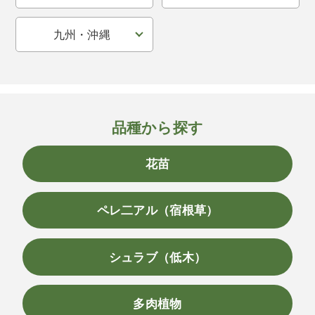
九州・沖縄
品種から探す
花苗
ペレ二アル（宿根草）
シュラブ（低木）
多肉植物