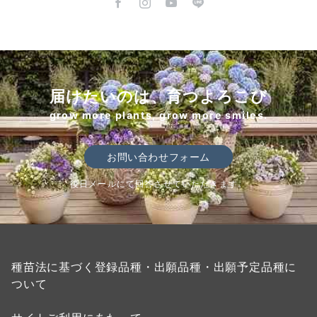
届けたいのは、育つよろこび
grow more plants, grow more smiles.
お問い合わせフォーム
後日メールにて回答させていただきます。
種苗法に基づく登録品種・出願品種・出願予定品種に
ついて