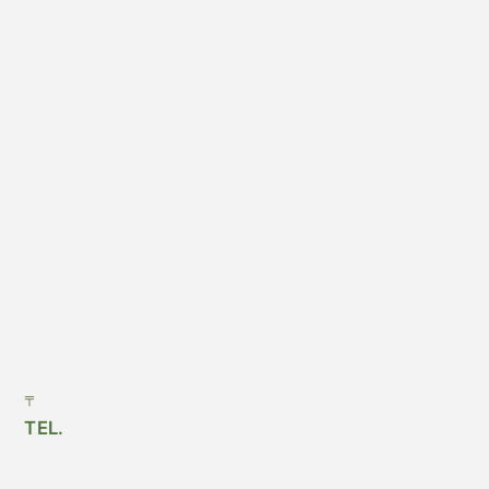
〒
TEL.