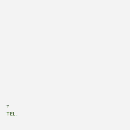
〒
TEL.