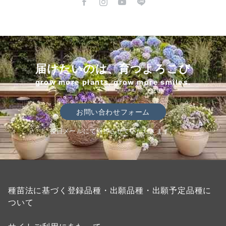
届けたいのは、育つよろこび
grow more plants, grow more smiles.
お問い合わせフォーム
後日メールにて回答させていただきます。
種苗法に基づく登録品種・出願品種・出願予定品種に
ついて