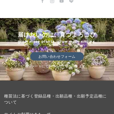
届けたいのは、育つよろこび
grow more plants, grow more smiles.
お問い合わせフォーム
後日メールにて回答させていただきます。
種苗法に基づく登録品種・出願品種・出願予定品種に
ついて