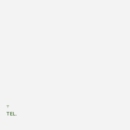
〒
TEL.