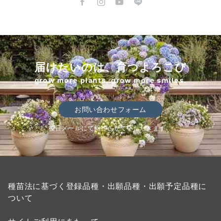
届けたいのは、育つよろこび
grow more plants, grow more smiles.
お問い合わせフォーム
後日メールにて回答させていただきます。
種苗法に基づく登録品種・出願品種・出願予定品種に
ついて