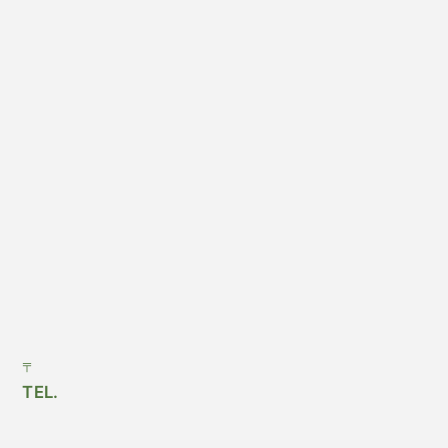
〒
TEL.