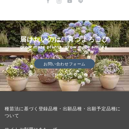
届けたいのは、育つよろこび
grow more plants, grow more smiles.
お問い合わせフォーム
後日メールにて回答させていただきます。
種苗法に基づく登録品種・出願品種・出願予定品種に
ついて