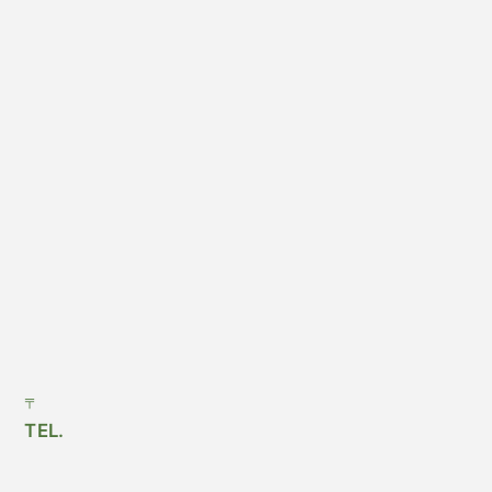
〒
TEL.