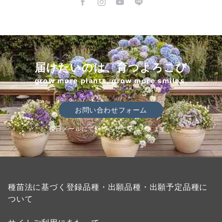
届けたいのは、育つよろこび
grow more plants, grow more smiles.
お問い合わせフォーム
後日メールにて回答させていただきます。
種苗法に基づく登録品種・出願品種・出願予定品種に
ついて