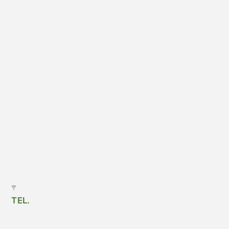
〒
TEL.