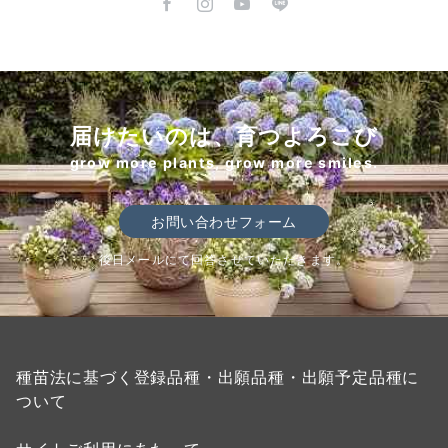
届けたいのは、育つよろこび
grow more plants, grow more smiles.
お問い合わせフォーム
後日メールにて回答させていただきます。
種苗法に基づく登録品種・出願品種・出願予定品種に
ついて