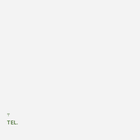
〒
TEL.