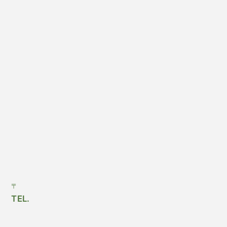
〒
TEL.