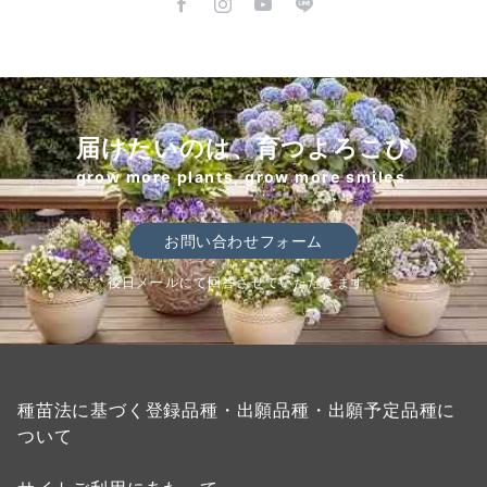
届けたいのは、育つよろこび
grow more plants, grow more smiles.
お問い合わせフォーム
後日メールにて回答させていただきます。
種苗法に基づく登録品種・出願品種・出願予定品種に
ついて