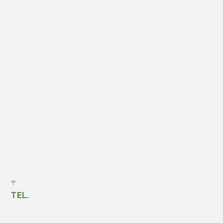
〒
TEL.