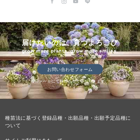
届けたいのは、育つよろこび
grow more plants, grow more smiles.
お問い合わせフォーム
後日メールにて回答させていただきます。
種苗法に基づく登録品種・出願品種・出願予定品種に
ついて