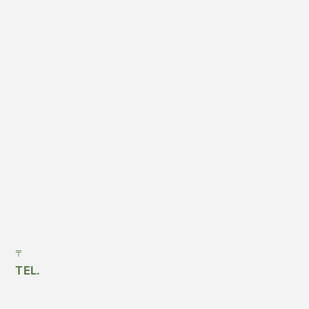
〒
TEL.