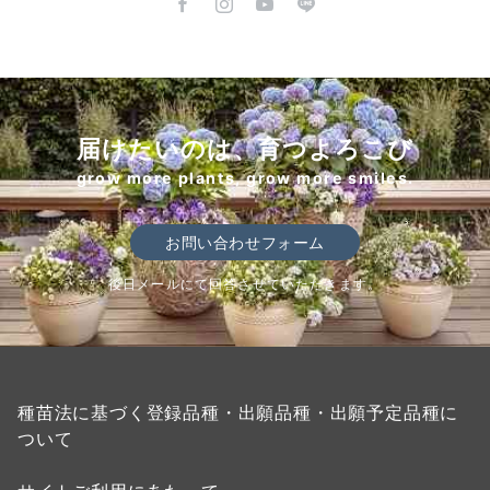
届けたいのは、育つよろこび
grow more plants, grow more smiles.
お問い合わせフォーム
後日メールにて回答させていただきます。
種苗法に基づく登録品種・出願品種・出願予定品種に
ついて