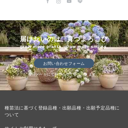
届けたいのは、育つよろこび
grow more plants, grow more smiles.
お問い合わせフォーム
後日メールにて回答させていただきます。
種苗法に基づく登録品種・出願品種・出願予定品種に
ついて