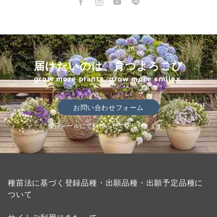
届けたいのは、育つよろこび
grow more plants, grow more smiles.
お問い合わせフォーム
後日メールにて回答させていただきます。
種苗法に基づく登録品種・出願品種・出願予定品種に
ついて