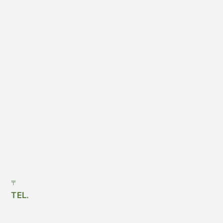
〒
TEL.