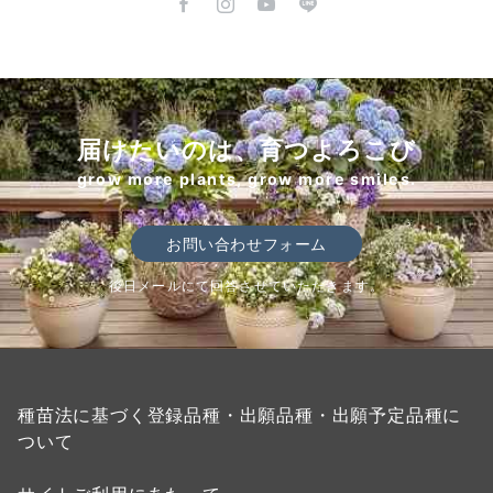
届けたいのは、育つよろこび
grow more plants, grow more smiles.
お問い合わせフォーム
後日メールにて回答させていただきます。
種苗法に基づく登録品種・出願品種・出願予定品種に
ついて