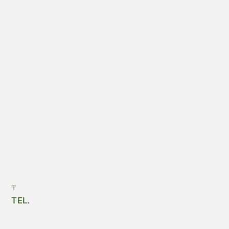
〒
TEL.