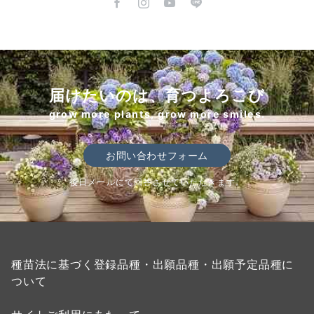
届けたいのは、育つよろこび
grow more plants, grow more smiles.
お問い合わせフォーム
後日メールにて回答させていただきます。
種苗法に基づく登録品種・出願品種・出願予定品種に
ついて