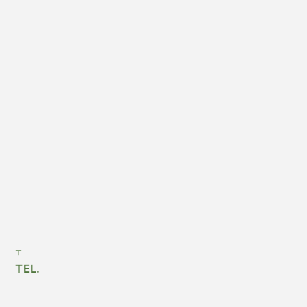
〒
TEL.