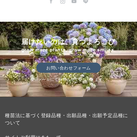
届けたいのは、育つよろこび
grow more plants, grow more smiles.
お問い合わせフォーム
後日メールにて回答させていただきます。
種苗法に基づく登録品種・出願品種・出願予定品種に
ついて