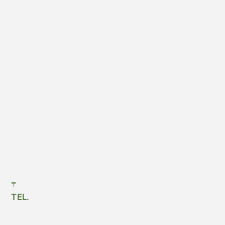
〒
TEL.