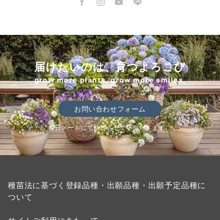
届けたいのは、育つよろこび
grow more plants, grow more smiles.
お問い合わせフォーム
後日メールにて回答させていただきます。
種苗法に基づく登録品種・出願品種・出願予定品種に
ついて