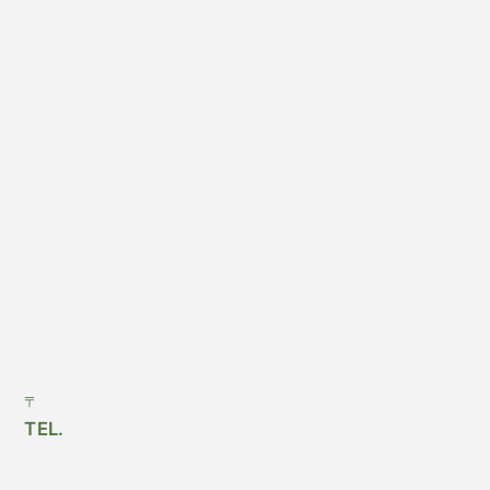
〒
TEL.