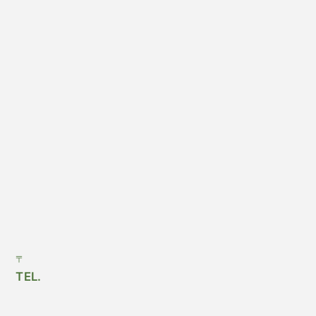
〒
TEL.