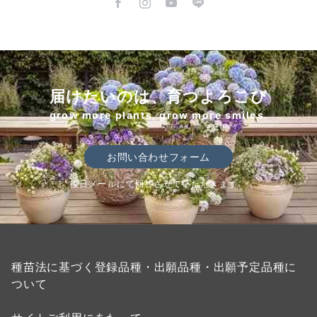
届けたいのは、育つよろこび
grow more plants, grow more smiles.
お問い合わせフォーム
後日メールにて回答させていただきます。
種苗法に基づく登録品種・出願品種・出願予定品種に
ついて