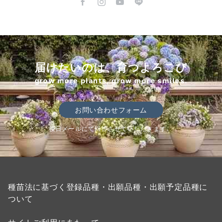
届けたいのは、育つよろこび
grow more plants, grow more smiles.
お問い合わせフォーム
後日メールにて回答させていただきます。
種苗法に基づく登録品種・出願品種・出願予定品種に
ついて