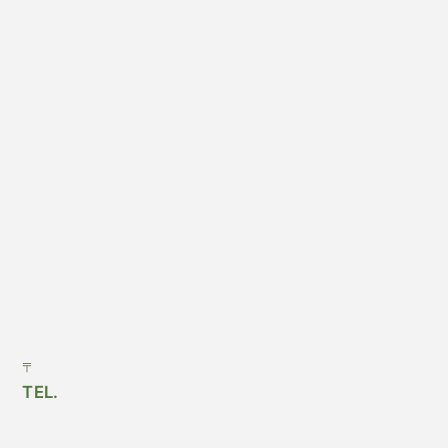
〒
TEL.