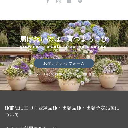
届けたいのは、育つよろこび
grow more plants, grow more smiles.
お問い合わせフォーム
後日メールにて回答させていただきます。
種苗法に基づく登録品種・出願品種・出願予定品種に
ついて