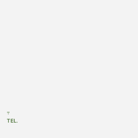
〒
TEL.