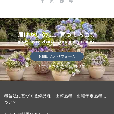
届けたいのは、育つよろこび
grow more plants, grow more smiles.
お問い合わせフォーム
後日メールにて回答させていただきます。
種苗法に基づく登録品種・出願品種・出願予定品種に
ついて