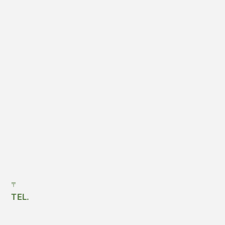
〒
TEL.