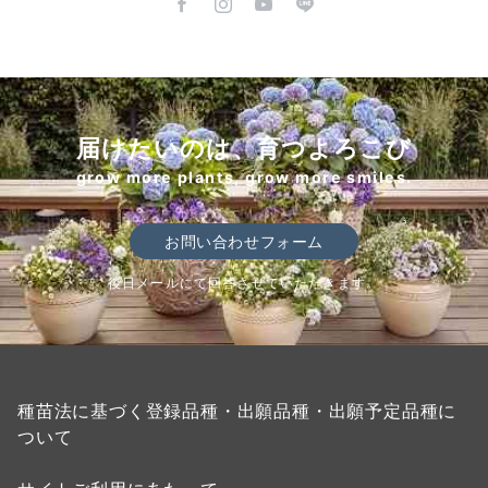
届けたいのは、育つよろこび
grow more plants, grow more smiles.
お問い合わせフォーム
後日メールにて回答させていただきます。
種苗法に基づく登録品種・出願品種・出願予定品種に
ついて