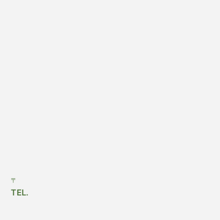
〒
TEL.