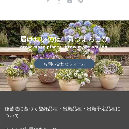
届けたいのは、育つよろこび
grow more plants, grow more smiles.
お問い合わせフォーム
後日メールにて回答させていただきます。
種苗法に基づく登録品種・出願品種・出願予定品種に
ついて