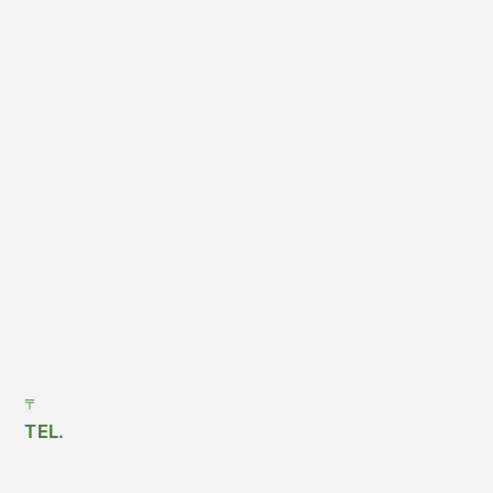
〒
TEL.